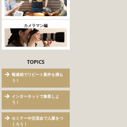
カメラマン編
TOPICS
報連相でリピート案件を掴も
う！
インターネットで集客しよ
う！
セミナーや交流会で人脈をつ
くろう！