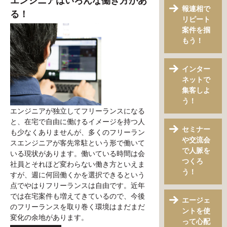
エンジニアはいろんな働き方があ
報連相で
る！
リピート
案件を掴
もう！
インター
ネットで
集客しよ
う！
エンジニアが独立してフリーランスになる
と、在宅で自由に働けるイメージを持つ人
セミナー
も少なくありませんが、多くのフリーラン
や交流会
スエンジニアが客先常駐という形で働いて
で人脈を
いる現状があります。働いている時間は会
つくろ
社員とそれほど変わらない働き方といえま
う！
すが、週に何回働くかを選択できるという
点でやはりフリーランスは自由です。近年
では在宅案件も増えてきているので、今後
エージェ
のフリーランスを取り巻く環境はまだまだ
ントを使
変化の余地があります。
って心配